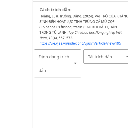
Cách trích dẫn:
Hoàng, L., & Trường, Đặng. (2024). VAI TRÒ CỦA KHÁN
SINH ĐẾN HOẠT LỰC TINH TRÙNG CÁ MÚ CỌP
(Epinephelus fuscoguttatus) SAU KHI BẢO QUẢN
TRONG TỦ LẠNH.
Tạp Chí Khoa học Nông nghiệp Việt
Nam
,
13
(4), 567–572.
https://vie.vjas.vn/index.php/vjasvn/article/view/195
Định dạng trích
Tải trích dẫn
dẫn