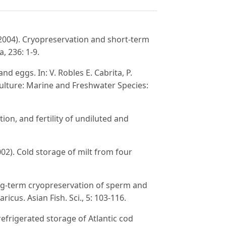
 (2004). Cryopreservation and short-term
, 236: 1-9.
nd eggs. In: V. Robles E. Cabrita, P.
ulture: Marine and Freshwater Species:
on, and fertility of undiluted and
(2002). Cold storage of milt from four
long-term cryopreservation of sperm and
us. Asian Fish. Sci., 5: 103-116.
refrigerated storage of Atlantic cod