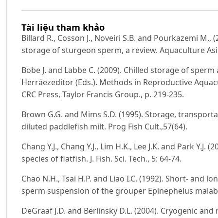
Tài liệu tham khảo
Billard R., Cosson J., Noveiri S.B. and Pourkazemi M.,
storage of sturgeon sperm, a review. Aquaculture Asia
Bobe J. and Labbe C. (2009). Chilled storage of sperm a
Herráezeditor (Eds.). Methods in Reproductive Aquac
CRC Press, Taylor Francis Group., p. 219-235.
Brown G.G. and Mims S.D. (1995). Storage, transportati
diluted paddlefish milt. Prog Fish Cult.,57(64).
Chang Y.J., Chang Y.J., Lim H.K., Lee J.K. and Park Y.J. 
species of flatfish. J. Fish. Sci. Tech., 5: 64-74.
Chao N.H., Tsai H.P. and Liao I.C. (1992). Short- and 
sperm suspension of the grouper Epinephelus malabaric
DeGraaf J.D. and Berlinsky D.L. (2004). Cryogenic and 