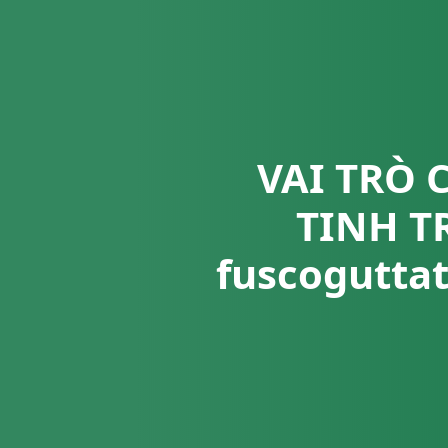
VAI TRÒ 
TINH T
fuscogutta