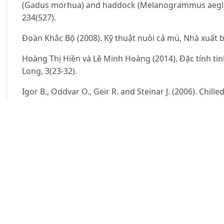
(Gadus morhua) and haddock (Melanogrammus aeglef
234(527).
Đoàn Khắc Bộ (2008). Kỹ thuật nuôi cá mú, Nhà xuất 
Hoàng Thị Hiền và Lê Minh Hoàng (2014). Đặc tính ti
Long, 3(23-32).
Igor B., Oddvar O., Geir R. and Steinar J. (2006). Chill
Hippoglossus hippoglossus L. In: Optimizing the prot
Lê Anh Tuấn (2004). Tình hình nuôi cá mú ở Việt Nam: 
thuật. Tạp chí Khoa học - Công nghệ Thủy sản, Số đặc 
Le M.H., Han K.L., Byung H.M., Park M.S. and Chang Y.J
Larimichthys polyactis Semen. The Israeli Journal of 
Le M.H., Nguyen T.T.T. and Pham P.L. (2013). Role of a
motility of Waigieu seaperch Psammoperca waigiensis.
Bamidgeh.