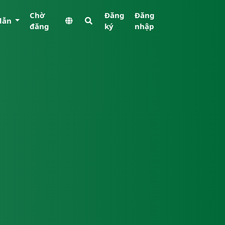
Chờ
Đăng
Đăng
dẫn
đăng
ký
nhập