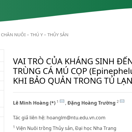
CHĂN NUÔI – THÚ Y – THỦY SẢN
VAI TRÒ CỦA KHÁNG SINH ĐẾ
TRÙNG CÁ MÚ CỌP (Epinephelu
KHI BẢO QUẢN TRONG TỦ LẠ
1
2
Lê Minh Hoàng (*)
,
Đặng Hoàng Trường
Tác giả liên hệ:
hoanglm@ntu.edu.vn.com
1
Viện Nuôi trồng Thủy sản, Đại học Nha Trang