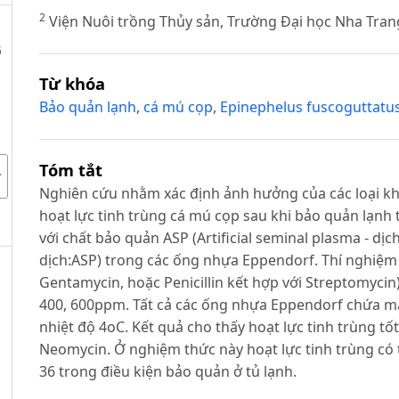
2
Viện Nuôi trồng Thủy sản, Trường Đại học Nha Tran
G
Từ khóa
Bảo quản lạnh
,
cá mú cọp
,
Epinephelus fuscoguttatu
Tóm tắt
Nghiên cứu nhằm xác định ảnh hưởng của các loại khá
hoạt lực tinh trùng cá mú cọp sau khi bảo quản lạnh 
với chất bảo quản ASP (Artificial seminal plasma - dịch
dịch:ASP) trong các ống nhựa Eppendorf. Thí nghiệm 
Gentamycin, hoặc Penicillin kết hợp với Streptomycin)
400, 600ppm. Tất cả các ống nhựa Eppendorf chứa mẫ
nhiệt độ 4oC. Kết quả cho thấy hoạt lực tinh trùng 
Neomycin. Ở nghiệm thức này hoạt lực tinh trùng có 
36 trong điều kiện bảo quản ở tủ lạnh.