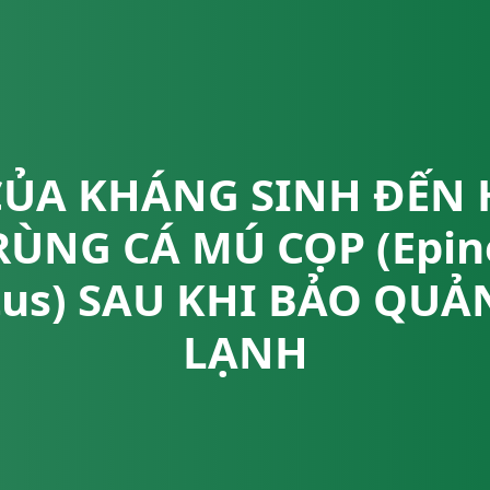
CỦA KHÁNG SINH ĐẾN
RÙNG CÁ MÚ CỌP (Epin
tus) SAU KHI BẢO QU
LẠNH