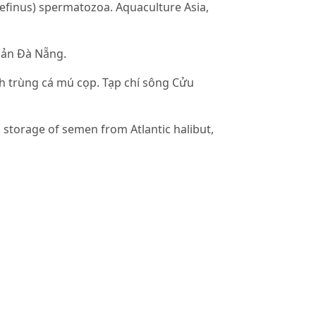
inus) spermatozoa. Aquaculture Asia,
bản Đà Nẵng.
nh trùng cá mú cọp. Tạp chí sông Cửu
ed storage of semen from Atlantic halibut,
ocol. Theriogenology, 66.
Hiện trạng và các trở ngại về mặt kỹ
biệt: 174-179.
. (2011). Storage of Yellow Croaker
Aquaculture, Bamidgeh, 63.
ntibiotics on chilled storage sperm
 Israeli Journal of Aquaculture -