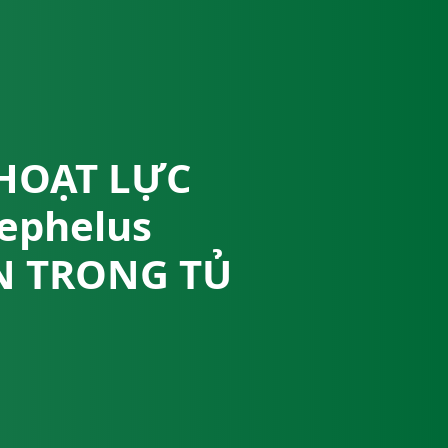
 HOẠT LỰC
ephelus
ẢN TRONG TỦ