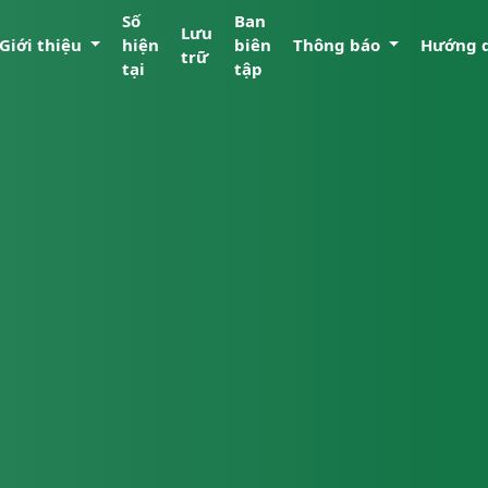
Số
Ban
Lưu
Giới thiệu
hiện
biên
Thông báo
Hướng 
trữ
tại
tập