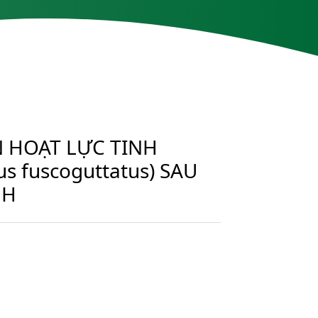
N HOẠT LỰC TINH
s fuscoguttatus) SAU
NH