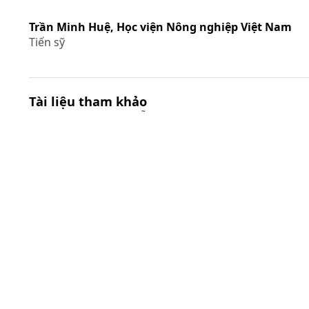
Trần Minh Huệ,
Học viện Nông nghiệp Việt Nam
Tiến sỹ
Tài liệu tham khảo
Bùi Phương Đình & Đỗ Văn Quân (2023). Hợp tác xã là
chủ thể nền tảng quan trọng trong phát triển sản p
OCOP ở Việt Nam. Truy cập từ http://lyluanchinhtri. v
home/index.php/thuc-tien/item/5150-hop-tac-xa-la-c
the-nen-tang-quan-trong-trong-phat-trien-san-pham-
ocop-o-viet-nam.html. ngày 25/3/2025.
Chính phủ (2022). Quyết định 148/QĐ-TTg của Thủ
tướng Chính Phủ về Bộ tiêu chí và quy định đánh giá,
phân hạng sản phẩm Chương trình mỗi xã một sản
phẩm.