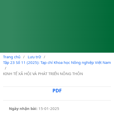
Trang chủ
/
Lưu trữ
/
Tập 23 Số 11 (2025): Tạp chí Khoa học Nông nghiệp Việt Nam
/
KINH TẾ XÃ HỘI VÀ PHÁT TRIỂN NÔNG THÔN
PDF
Ngày nhận bài:
15-01-2025