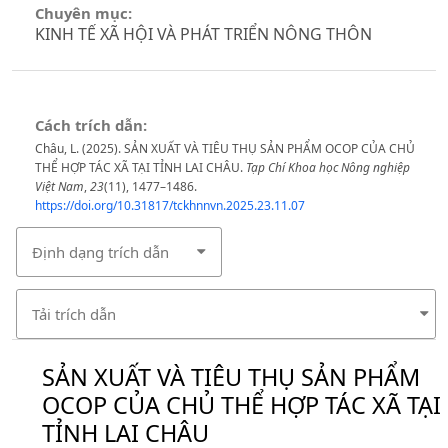
Chuyên mục:
KINH TẾ XÃ HỘI VÀ PHÁT TRIỂN NÔNG THÔN
Cách trích dẫn:
Châu, L. (2025). SẢN XUẤT VÀ TIÊU THỤ SẢN PHẨM OCOP CỦA CHỦ
THỂ HỢP TÁC XÃ TẠI TỈNH LAI CHÂU.
Tạp Chí Khoa học Nông nghiệp
Việt Nam
,
23
(11), 1477–1486.
https://doi.org/10.31817/tckhnnvn.2025.23.11.07
Định dạng trích dẫn
Tải trích dẫn
SẢN XUẤT VÀ TIÊU THỤ SẢN PHẨM
OCOP CỦA CHỦ THỂ HỢP TÁC XÃ TẠI
TỈNH LAI CHÂU