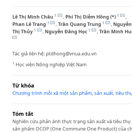
1
1
Lê Thị Minh Châu
,
Phí Thị Diễm Hồng (*)
,
1
1
Phan Lê Trang
,
Trần Quang Trung
,
Nguyễn
1
1
Thị Thủy
,
Nguyễn Đăng Học
,
Trần Minh Hu
Tác giả liên hệ:
ptdhong@vnua.edu.vn
1
Học viện Nông nghiệp Việt Nam
Từ khóa
Chương trình mỗi xã một sản phẩm
,
sản xuất
,
tiêu th
Tóm tắt
Nghiên cứu phản ánh thực trạng sản xuất và tiêu thụ
sản phẩm OCOP (One Commune One Product) của c