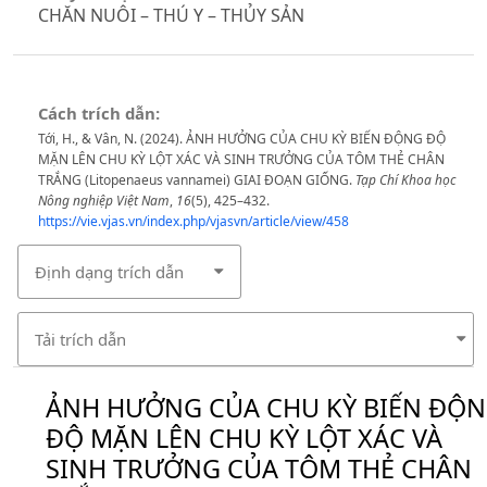
CHĂN NUÔI – THÚ Y – THỦY SẢN
Cách trích dẫn:
Tới, H., & Vân, N. (2024). ẢNH HƯỞNG CỦA CHU KỲ BIẾN ĐỘNG ĐỘ
MẶN LÊN CHU KỲ LỘT XÁC VÀ SINH TRƯỞNG CỦA TÔM THẺ CHÂN
TRẮNG (Litopenaeus vannamei) GIAI ĐOẠN GIỐNG.
Tạp Chí Khoa học
Nông nghiệp Việt Nam
,
16
(5), 425–432.
https://vie.vjas.vn/index.php/vjasvn/article/view/458
Định dạng trích dẫn
Tải trích dẫn
ẢNH HƯỞNG CỦA CHU KỲ BIẾN ĐỘ
ĐỘ MẶN LÊN CHU KỲ LỘT XÁC VÀ
SINH TRƯỞNG CỦA TÔM THẺ CHÂN