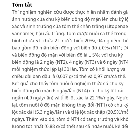
Tóm tắt
Thí nghiệm nghiên cứu được thực hiện nhằm đánh gi
ảnh hưởng của chu kỳ biến động độ mặn lên chu kỳ l
xác và sinh trưởng của tôm thẻ chân trắng (Litopena
vannamei) hậu ấu trùng. Tôm được nuôi cá thể trong
bình nhựa 5 L chứa 2 L nước biển 20‰, 04 nghiệm th
bao gồm độ mặn biến động với biên độ ± 0‰ (NT1; Đ
và biến động độ mặn với biên độ là ± 5‰ với chu kỳ
biến động là 2 ngày (NT2), 4 ngày (NT3) và 6 ngày (NT4
mỗi nghiệm thức lặp lại 30 lần. Tôm có khối lượng và
chiều dài ban đầu là 0,007 g/cá thể và 0,97 cm/cá thể.
Kết quả cho thấy tôm nuôi ở nghiệm thức có chu kỳ
biến động độ mặn 6 ngày/lần (NT4) có chu kỳ lột xác
ngắn (4,9 ngày/lần) và tỉ lệ lột xác là 22,1%/ngày. Ngư
lại, tôm nuôi ở độ mặn không thay đổi (NT1) có chu k
lột xác dài (5,3 ngày/lần) và tỉ lệ lột xác thấp (20,5%/m
ngày). Thêm vào đó, tôm ở NT4 có tăng trưởng về khố
lượng tốt nhất (0,88 g/cá thể) sau 45 ngày nuôi, kế đế