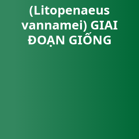
(Litopenaeus
vannamei) GIAI
ĐOẠN GIỐNG