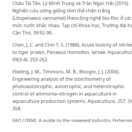
Châu Tài Tảo, Lý Minh Trung và Trần Ngọc Hải (2015).
Nghiên cứu ương giống tôm thẻ chân trắng
(Litopenaeus vannamei) theocông nghệ bio-floc ở các
mức nước khác nhau. Tạp chí Khoa học, Trường đại h
Cần Thơ, 39:92-98.
Chen, J. C. and Chin T. S. (1988). Acute toxicity of nitrite
to tiger prawn, Penaeus monodon, larvae. Aquacultur
69(3-4): 253-262.
Ebeling, J. M., Timmons, M. B., Bisogni, J. J. (2006).
Engineering analysis of the stoichiometry of
photoautotrophic, autotrophic, and heterotrophic
control of ammonia-nitrogen in aquaculture in
aquaculture production systems. Aquaculture, 257: 3
358.
FAO (2004). A guide to the seaweed industry, Fisherie
Technical, p.441.