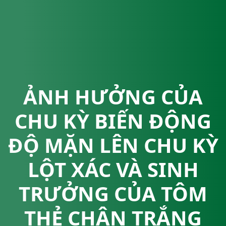
ẢNH HƯỞNG CỦA
CHU KỲ BIẾN ĐỘNG
ĐỘ MẶN LÊN CHU KỲ
LỘT XÁC VÀ SINH
TRƯỞNG CỦA TÔM
THẺ CHÂN TRẮNG