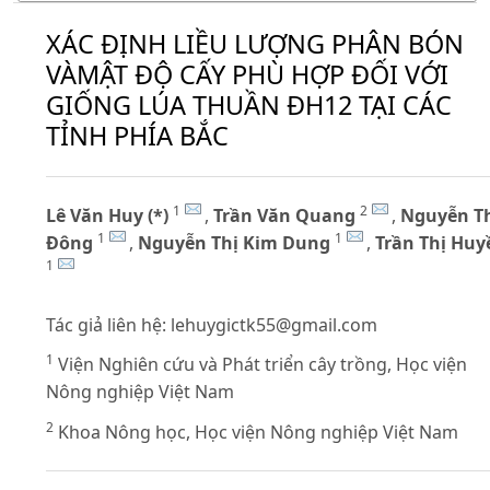
XÁC ĐỊNH LIỀU LƯỢNG PHÂN BÓN
VÀMẬT ĐỘ CẤY PHÙ HỢP ĐỐI VỚI
GIỐNG LÚA THUẦN ĐH12 TẠI CÁC
TỈNH PHÍA BẮC
1
2
Lê Văn Huy (*)
,
Trần Văn Quang
,
Nguyễn T
1
1
Đông
,
Nguyễn Thị Kim Dung
,
Trần Thị Huy
1
Tác giả liên hệ:
lehuygictk55@gmail.com
1
Viện Nghiên cứu và Phát triển cây trồng, Học viện
Nông nghiệp Việt Nam
2
Khoa Nông học, Học viện Nông nghiệp Việt Nam