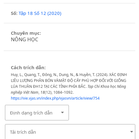
Số:
Tập 18 Số 12 (2020)
Chuyên mục:
NÔNG HỌC
Cách trích dẫn:
Huy, L., Quang, T., Đông, N., Dung, N., & Huyền, T. (2024). XÁC ĐỊNH
LIỀU LƯỢNG PHÂN BÓN VÀMẬT ĐỘ CẤY PHÙ HỢP ĐỐI VỚI GIỐNG
LÚA THUẦN ĐH12 TẠI CÁC TỈNH PHÍA BẮC.
Tạp Chí Khoa học Nông
nghiệp Việt Nam
,
18
(12), 1084–1092.
https://vie.vjas.vn/index.php/vjasvn/article/view/754
Định dạng trích dẫn
Tải trích dẫn