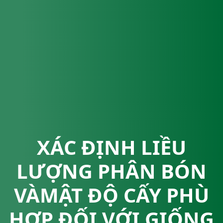
XÁC ĐỊNH LIỀU
LƯỢNG PHÂN BÓN
VÀMẬT ĐỘ CẤY PHÙ
HỢP ĐỐI VỚI GIỐNG