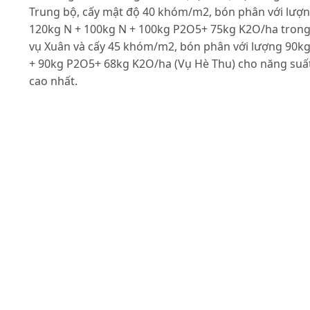
Trung bộ, cấy mật độ 40 khóm/m2, bón phân với lượ
120kg N + 100kg N + 100kg P2O5+ 75kg K2O/ha tron
vụ Xuân và cấy 45 khóm/m2, bón phân với lượng 90k
+ 90kg P2O5+ 68kg K2O/ha (Vụ Hè Thu) cho năng suấ
cao nhất.
Tài liệu tham khảo
Feng D.X. (2012). Agricultural Research for Developm
at CAAS. Roundtable Consultation on Agricultural
Extension. Beijing, March 15-17, 2012.
Gomez Kwanchai A. & Arturo A. Gomez (1984).
Statistical procedures for agricultural research,
2ndEdition. John Wiley & Sons, Inc.
IRRI (2002). Standard evaluation system for rice (SES).
P.O. Box 933. 1099 - Manila Philippines.