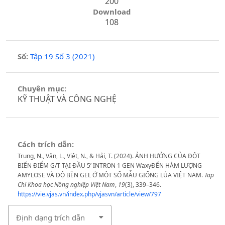
200
Download
108
Số:
Tập 19 Số 3 (2021)
Chuyên mục:
KỸ THUẬT VÀ CÔNG NGHỆ
Cách trích dẫn:
Trung, N., Vân, L., Việt, N., & Hải, T. (2024). ẢNH HƯỞNG CỦA ĐỘT
BIẾN ĐIỂM G/T TẠI ĐẦU 5’ INTRON 1 GEN WaxyĐẾN HÀM LƯỢNG
AMYLOSE VÀ ĐỘ BỀN GEL Ở MỘT SỐ MẪU GIỐNG LÚA VIỆT NAM.
Tạp
Chí Khoa học Nông nghiệp Việt Nam
,
19
(3), 339–346.
https://vie.vjas.vn/index.php/vjasvn/article/view/797
Định dạng trích dẫn