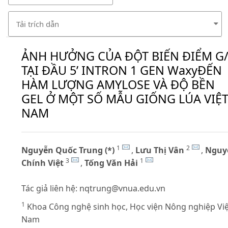
Tải trích dẫn
ẢNH HƯỞNG CỦA ĐỘT BIẾN ĐIỂM G
TẠI ĐẦU 5’ INTRON 1 GEN WaxyĐẾN
HÀM LƯỢNG AMYLOSE VÀ ĐỘ BỀN
GEL Ở MỘT SỐ MẪU GIỐNG LÚA VIỆ
NAM
1
2
Nguyễn Quốc Trung (*)
,
Lưu Thị Vân
,
Nguy
3
1
Chính Việt
,
Tống Văn Hải
Tác giả liên hệ:
nqtrung@vnua.edu.vn
1
Khoa Công nghệ sinh học, Học viện Nông nghiệp Việ
Nam