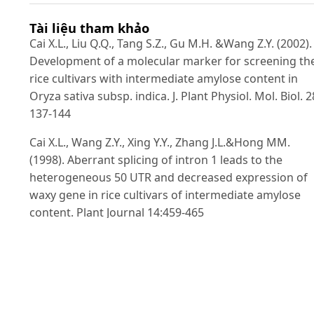
Tài liệu tham khảo
Cai X.L., Liu Q.Q., Tang S.Z., Gu M.H. &Wang Z.Y. (2002).
Development of a molecular marker for screening th
rice cultivars with intermediate amylose content in
Oryza sativa subsp. indica. J. Plant Physiol. Mol. Biol. 2
137-144
Cai X.L., Wang Z.Y., Xing Y.Y., Zhang J.L.&Hong MM.
(1998). Aberrant splicing of intron 1 leads to the
heterogeneous 50 UTR and decreased expression of
waxy gene in rice cultivars of intermediate amylose
content. Plant Journal 14:459-465
Chen MH., Bergman CJ., Pinson SRM.&Fjellstrom R.
(2008). WaxyWaxy gene haplotypes: associations with
pasting properties in an international rice germplas
collection. J Cereal Sci.48:781-788