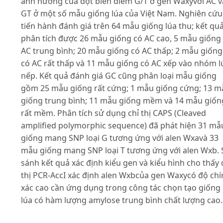
ảnh hưởng của đột biến điểm G/T ở gen Waxyvới AC v
GT ở một số mẫu giống lúa của Việt Nam. Nghiên cứu
tiến hành đánh giá trên 64 mẫu giống lúa thu; kết qu
phân tích được 26 mẫu giống có AC cao, 5 mẫu giống
AC trung bình; 20 mẫu giống có AC thấp; 2 mẫu giống
có AC rất thấp và 11 mẫu giống có AC xếp vào nhóm l
nếp. Kết quả đánh giá GC cũng phân loại mẫu giống
gồm 25 mẫu giống rất cứng; 1 mẫu giống cứng; 13 m
giống trung bình; 11 mẫu giống mềm và 14 mẫu giốn
rất mềm. Phân tích sử dụng chỉ thị CAPS (Cleaved
amplified polymorphic sequence) đã phát hiện 31 mẫ
giống mang SNP loại G tương ứng với alen Wxavà 33
mẫu giống mang SNP loại T tương ứng với alen Wxb. 
sánh kết quả xác định kiểu gen và kiểu hình cho thấy 
thị PCR-AccI xác định alen Wxbcủa gen Waxycó độ ch
xác cao cần ứng dụng trong công tác chọn tạo giống
lúa có hàm lượng amylose trung bình chất lượng cao.