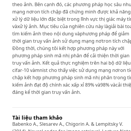
theo ảnh. Bên cạnh đó, các phương pháp học sâu nh
mạng nơron tích chập đã chứng minh được khả năng
xử lý dữ liệu lớn đặc biệt trong lĩnh vực thị giác máy t
vàxử lý ảnh. Mục tiêu của nghiên cứu này làgiải bài to
tìm kiếm ảnh theo nội dung vàphương pháp để giảm
thời gian truy vấn ảnh sử dụng mạng nơtron tích chậ
Đồng thời, chúng tôi kết hợp phương pháp này với
phương pháp sinh mã nhị phân để cải thiện thời gian
truy vấn ảnh. Kết quả thực nghiệm trên hai bộ dữ liệu
cifar-10 vàmnist cho thấy việc sử dụng mạng nơron tí
chập kết hợp phương pháp sinh mã nhị phân trong t
kiếm ảnh đạt độ chính xác xấp xỉ 89% và98% vàcải thi
đáng kể thời gian truy vấn ảnh.
Tài liệu tham khảo
Babenko A., Slesarev A., Chigorin A. & Lempitsky V.