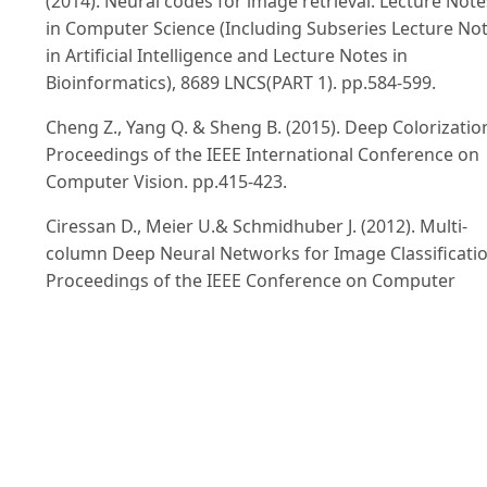
(2014). Neural codes for image retrieval. Lecture Note
in Computer Science (Including Subseries Lecture No
in Artificial Intelligence and Lecture Notes in
Bioinformatics), 8689 LNCS(PART 1). pp.584-599.
Cheng Z., Yang Q. & Sheng B. (2015). Deep Colorizatio
Proceedings of the IEEE International Conference on
Computer Vision. pp.415-423.
Ciressan D., Meier U.& Schmidhuber J. (2012). Multi-
column Deep Neural Networks for Image Classificatio
Proceedings of the IEEE Conference on Computer
Vision and Pattern Recognition.
Jia Y., Shelhamer E., Donahue J., Karayev S., Long J.,
Girshick R., Guadarame S. & Darrell T. (2014). Caffe:
Convolutional Architecture for Fast Feature Embeddi
UC Berkeley EECS, Berkeley, CA 94702.
Krizhevsky A., Nair V. & Hinton G. (2009). CIFAR-10 and