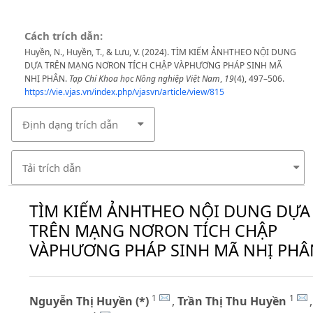
Cách trích dẫn:
Huyền, N., Huyền, T., & Lưu, V. (2024). TÌM KIẾM ẢNHTHEO NỘI DUNG
DỰA TRÊN MẠNG NƠRON TÍCH CHẬP VÀPHƯƠNG PHÁP SINH MÃ
NHỊ PHÂN.
Tạp Chí Khoa học Nông nghiệp Việt Nam
,
19
(4), 497–506.
https://vie.vjas.vn/index.php/vjasvn/article/view/815
Định dạng trích dẫn
Tải trích dẫn
TÌM KIẾM ẢNHTHEO NỘI DUNG DỰA
TRÊN MẠNG NƠRON TÍCH CHẬP
VÀPHƯƠNG PHÁP SINH MÃ NHỊ PHÂ
1
1
Nguyễn Thị Huyền (*)
,
Trần Thị Thu Huyền
,