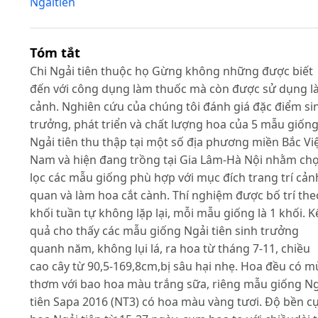
Ngảitiên
Tóm tắt
Chi Ngải tiên thuộc họ Gừng không những được biết
đến với công dụng làm thuốc mà còn được sử dụng 
cảnh. Nghiên cứu của chúng tôi đánh giá đặc điểm si
trưởng, phát triển và chất lượng hoa của 5 mẫu giốn
Ngải tiên thu thập tại một số địa phương miền Bắc Vi
Nam và hiện đang trồng tại Gia Lâm-Hà Nội nhằm ch
lọc các mẫu giống phù hợp với mục đích trang trí cản
quan và làm hoa cắt cành. Thí nghiệm được bố trí the
khối tuần tự không lặp lại, mỗi mẫu giống là 1 khối. K
quả cho thấy các mẫu giống Ngải tiên sinh trưởng
quanh năm, không lụi lá, ra hoa từ tháng 7-11, chiều
cao cây từ 90,5-169,8cm,bị sâu hại nhẹ. Hoa đều có m
thơm với bao hoa màu trắng sữa, riêng mẫu giống Ng
tiên Sapa 2016 (NT3) có hoa màu vàng tươi. Độ bền 