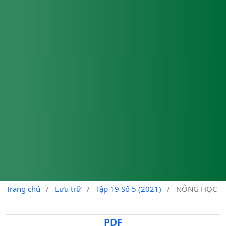
Trang chủ
/
Lưu trữ
/
Tập 19 Số 5 (2021)
/
NÔNG HỌC
PDF