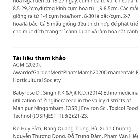
hoa Ngải tiên từ 15-27 ngày, cụm hoa to với chiềudài 
8,5-29,2cm,đường kính cụm hoa từ 1,9-8,5cm. Các mẫ
giống ra từ 1-4 cụm hoa/hom, 8-30 lá bắc/cụm, 2-7
hoa/lá bắc. Cả 5 mẫu giống đều thích hợp để phát tri
cho mục đích trang trí cảnh quan và làm hoa cắt cành
Tài liệu tham khảo
AGM (2020).
AwardofGardenMeritPlantsMarch2020Ornamentals.R
Horticultural Society.
Babyrose D., Singh P.K.&Ajit K.D. (2014).Ethnomedicina
utilization of Zingiberaceae in the valley districts of
Manipur Ningombam. IOSR J Environ Sci, Toxicol Food
Technol (IOSR-JESTFT).8(2):21-23.
Đỗ Huy Bích, Đặng Quang Trung, Bùi Xuân Chương,
Nguyễn Thượng Dong, Đỗ Trung Đàm, Phạm Văn Hiể