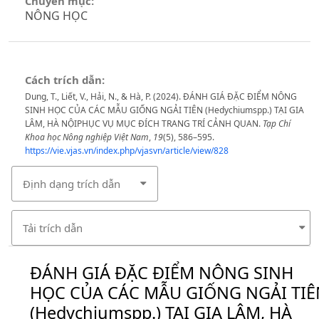
Chuyên mục:
NÔNG HỌC
Cách trích dẫn:
Dung, T., Liết, V., Hải, N., & Hà, P. (2024). ĐÁNH GIÁ ĐẶC ĐIỂM NÔNG
SINH HỌC CỦA CÁC MẪU GIỐNG NGẢI TIÊN (Hedychiumspp.) TẠI GIA
LÂM, HÀ NỘIPHỤC VỤ MỤC ĐÍCH TRANG TRÍ CẢNH QUAN.
Tạp Chí
Khoa học Nông nghiệp Việt Nam
,
19
(5), 586–595.
https://vie.vjas.vn/index.php/vjasvn/article/view/828
Định dạng trích dẫn
Tải trích dẫn
ĐÁNH GIÁ ĐẶC ĐIỂM NÔNG SINH
HỌC CỦA CÁC MẪU GIỐNG NGẢI TIÊ
(Hedychiumspp.) TẠI GIA LÂM, HÀ