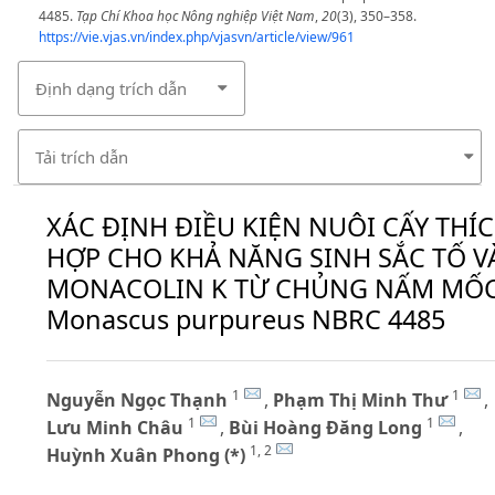
4485.
Tạp Chí Khoa học Nông nghiệp Việt Nam
,
20
(3), 350–358.
https://vie.vjas.vn/index.php/vjasvn/article/view/961
Định dạng trích dẫn
Tải trích dẫn
XÁC ĐỊNH ĐIỀU KIỆN NUÔI CẤY THÍ
HỢP CHO KHẢ NĂNG SINH SẮC TỐ V
MONACOLIN K TỪ CHỦNG NẤM MỐ
Monascus purpureus NBRC 4485
1
1
Nguyễn Ngọc Thạnh
,
Phạm Thị Minh Thư
,
1
1
Lưu Minh Châu
,
Bùi Hoàng Đăng Long
,
1, 2
Huỳnh Xuân Phong (*)