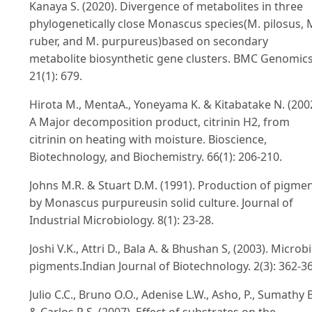
Kanaya S. (2020). Divergence of metabolites in three
phylogenetically close Monascus species(M. pilosus, 
ruber, and M. purpureus)based on secondary
metabolite biosynthetic gene clusters. BMC Genomics
21(1): 679.
Hirota M., MentaA., Yoneyama K. & Kitabatake N. (2002
A Major decomposition product, citrinin H2, from
citrinin on heating with moisture. Bioscience,
Biotechnology, and Biochemistry. 66(1): 206-210.
Johns M.R. & Stuart D.M. (1991). Production of pigme
by Monascus purpureusin solid culture. Journal of
Industrial Microbiology. 8(1): 23-28.
Joshi V.K., Attri D., Bala A. & Bhushan S, (2003). Microbi
pigments.Indian Journal of Biotechnology. 2(3): 362-36
Julio C.C., Bruno O.O., Adenise L.W., Asho, P., Sumathy B
& Carlos R.S. (2007). Effect of substrates on the