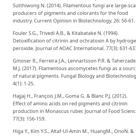
Sutthiwong N. (2014). Filamentous fungi are large-sca
producers of pigments and colorants for the food
industry. Current Opinion in Biotechnology. 26: 56-61.
Fouler S.G., Trivedi A.B., & Kitabatake N. (1994).
Detoxification of citrinin and ochratoxin A by hydrog
peroxide. Journal of AOAC International. 77(3): 631-63
Gmoser R., Ferreira J.A., Lennartsson P.R. & Taherzad
M.J. (2017). Filamentous ascomycetes fungi as a sour
of natural pigments. Fungal Biology and Biotechnolog
4(1): 1-25.
Hajjaj H., François J.M., Goma G. & Blanc P.J. (2012).
Effect of amino acids on red pigments and citrinin
production in Monascus ruber. Journal of Food Scienc
77(3): 156-159.
Higa Y., Kim Y.S., Altaf-Ul-Amin M., HuangM., OnoN. &