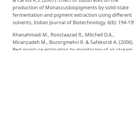
production of Monascusbiopigments by solid-state
fermentation and pigment extraction using different
solvents, Indian Journal of Biotechnology. 6(6): 194-19
Khanahmadi M., Roostaazad R., Mitchell D.A.,
Miranzadeh M., Bozorgmehri R. & Safekordi A. (2006).
Bed moisture estimation by monitoring of air stream
temperature rise in packed-bed solid-state
fermentation. Chemical Engineering Science. 61(17):
5654-566.
Lê Thanh Mai, Nguyễn Thị Hiền, Phạm Thu Thủy,
Nguyễn Thanh Hằng & Lê Thị Lan Chi (2008). Các
phương pháp phân tích ngành công nghệ lên men. N
xuất bản Khoa học Kỹ thuật, Hà Nội.
Lee B.K., Piao H.Y. & Chung W.J. (2002). Production of 
pigments by Monascus purpureusin solid-state cultur
Biotechnology and Bioprocess Engineering. 7: 21-25.