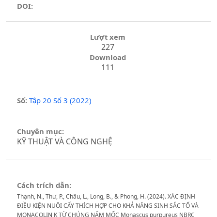
DOI:
Lượt xem
227
Download
111
Số:
Tập 20 Số 3 (2022)
Chuyên mục:
KỸ THUẬT VÀ CÔNG NGHỆ
Cách trích dẫn:
Thạnh, N., Thư, P., Châu, L., Long, B., & Phong, H. (2024). XÁC ĐỊNH
ĐIỀU KIỆN NUÔI CẤY THÍCH HỢP CHO KHẢ NĂNG SINH SẮC TỐ VÀ
MONACOLIN K TỪ CHỦNG NẤM MỐC Monascus purpureus NBRC