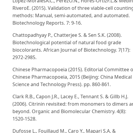
López-MoralesA.C., PérezO.N., Flores-OrtizF.L.& Medin
RiveroE. (2015). Validation of three viable-cell countin
methods: Manual, semi-automated, and automated.
Biotechnology Reports. 7: 9-16.
Chattopadhyay P., Chatterjee S. & Sen S.K. (2008).
Biotechnological potential of natural food grade
biocolorants. African Journal of Biotechnology. 7(17):
2972-2985.
Chinese Pharmacopoeia (2015). Editorial Committee o
Chinese Pharmacopoeia, 2015 (Beijing: China Medical
Science and Technology Press). pp. 860-861.
Clark R.B., Capon J.R., Lacey E., Tennant S. & Gillb H.J.
(2006). Citrinin revisited: from monomers to dimers 
beyond. Organic and Biomolecular Chemistry. 4(8):
1520-1528.
Dufosse L., Fouillaud M., Caro Y., Mapari S.A. &