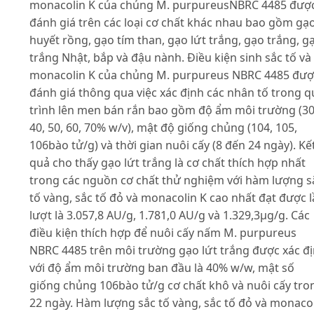
monacolin K của chủng M. purpureusNBRC 4485 đượ
đánh giá trên các loại cơ chất khác nhau bao gồm gạ
huyết rồng, gạo tím than, gạo lứt trắng, gạo trắng, g
trắng Nhật, bắp và đậu nành. Điều kiện sinh sắc tố và
monacolin K của chủng M. purpureus NBRC 4485 đượ
đánh giá thông qua việc xác định các nhân tố trong q
trình lên men bán rắn bao gồm độ ẩm môi trường (30
40, 50, 60, 70% w/v), mật độ giống chủng (104, 105,
106bào tử/g) và thời gian nuôi cấy (8 đến 24 ngày). Kế
quả cho thấy gạo lứt trắng là cơ chất thích hợp nhất
trong các nguồn cơ chất thử nghiệm với hàm lượng s
tố vàng, sắc tố đỏ và monacolin K cao nhất đạt được 
lượt là 3.057,8 AU/g, 1.781,0 AU/g và 1.329,3µg/g. Các
điều kiện thích hợp để nuôi cấy nấm M. purpureus
NBRC 4485 trên môi trường gạo lứt trắng được xác đ
với độ ẩm môi trường ban đầu là 40% w/w, mật số
giống chủng 106bào tử/g cơ chất khô và nuôi cấy tro
22 ngày. Hàm lượng sắc tố vàng, sắc tố đỏ và monaco