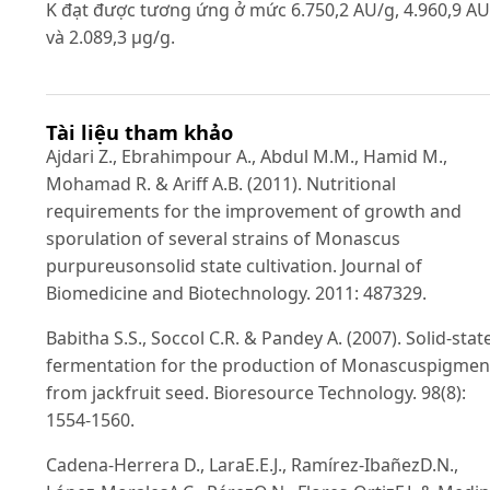
K đạt được tương ứng ở mức 6.750,2 AU/g, 4.960,9 A
và 2.089,3 µg/g.
Tài liệu tham khảo
Ajdari Z., Ebrahimpour A., Abdul M.M., Hamid M.,
Mohamad R. & Ariff A.B. (2011). Nutritional
requirements for the improvement of growth and
sporulation of several strains of Monascus
purpureusonsolid state cultivation. Journal of
Biomedicine and Biotechnology. 2011: 487329.
Babitha S.S., Soccol C.R. & Pandey A. (2007). Solid-stat
fermentation for the production of Monascuspigmen
from jackfruit seed. Bioresource Technology. 98(8):
1554-1560.
Cadena-Herrera D., LaraE.E.J., Ramírez-IbañezD.N.,