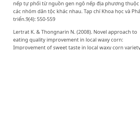
nếp tự phối từ nguồn gen ngô nếp địa phương thuộc
các nhóm dân tộc khác nhau. Tạp chí Khoa học và Ph
triển.9(4): 550-559
Lertrat K. & Thongnarin N. (2008). Novel approach to
eating quality improvement in local waxy corn:
Improvement of sweet taste in local waxy corn variet
with mixed kernels from super sweet corn.
International Society for Horticultural Science (ISHS),
Leuven, Belgium. pp. 145-150.
Machida L., Derera J., Tongoona P. & Macrobert J. (201
Combining ability and reciprocal cross effects of elite
quality protein maize inbred linesin subtropical
environments. Crop Science.50(5): 1708-1717.
Mahgoub G. M. A. (2011). Partitioning of general and
specific combining ability effects for estimating
maternal and reciprocal effects. Journal of Agricultura