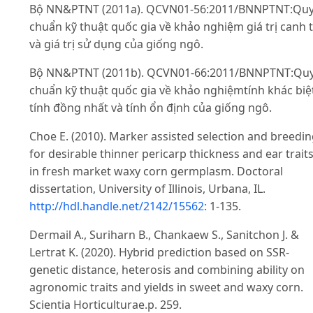
Bộ NN&PTNT (2011a). QCVN01-56:2011/BNNPTNT:Qu
chuẩn kỹ thuật quốc gia về khảo nghiệm giá trị canh 
và giá trị sử dụng của giống ngô.
Bộ NN&PTNT (2011b). QCVN01-66:2011/BNNPTNT:Qu
chuẩn kỹ thuật quốc gia về khảo nghiệmtính khác biệ
tính đồng nhất và tính ổn định của giống ngô.
Choe E. (2010). Marker assisted selection and breedi
for desirable thinner pericarp thickness and ear trait
in fresh market waxy corn germplasm. Doctoral
dissertation, University of Illinois, Urbana, IL.
http://hdl.handle.net/2142/15562:
1-135.
Dermail A., Suriharn B., Chankaew S., Sanitchon J. &
Lertrat K. (2020). Hybrid prediction based on SSR-
genetic distance, heterosis and combining ability on
agronomic traits and yields in sweet and waxy corn.
Scientia Horticulturae.p. 259.