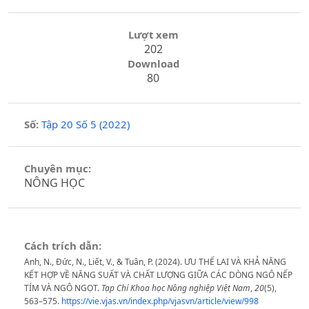
Lượt xem
202
Download
80
Số:
Tập 20 Số 5 (2022)
Chuyên mục:
NÔNG HỌC
Cách trích dẫn:
Anh, N., Đức, N., Liết, V., & Tuân, P. (2024). ƯU THẾ LAI VÀ KHẢ NĂNG
KẾT HỢP VỀ NĂNG SUẤT VÀ CHẤT LƯỢNG GIỮA CÁC DÒNG NGÔ NẾP
TÍM VÀ NGÔ NGỌT.
Tạp Chí Khoa học Nông nghiệp Việt Nam
,
20
(5),
563–575.
https://vie.vjas.vn/index.php/vjasvn/article/view/998