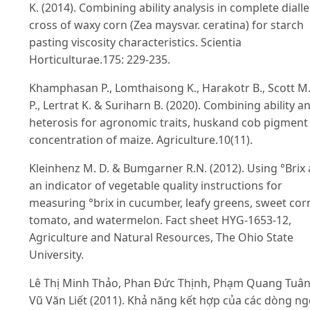
K. (2014). Combining ability analysis in complete dialle
cross of waxy corn (Zea maysvar. ceratina) for starch
pasting viscosity characteristics. Scientia
Horticulturae.175: 229-235.
Khamphasan P., Lomthaisong K., Harakotr B., Scott M
P., Lertrat K. & Suriharn B. (2020). Combining ability a
heterosis for agronomic traits, huskand cob pigment
concentration of maize. Agriculture.10(11).
Kleinhenz M. D. & Bumgarner R.N. (2012). Using °Brix 
an indicator of vegetable quality instructions for
measuring °brix in cucumber, leafy greens, sweet cor
tomato, and watermelon. Fact sheet HYG-1653-12,
Agriculture and Natural Resources, The Ohio State
University.
Lê Thị Minh Thảo, Phan Đức Thịnh, Phạm Quang Tuâ
Vũ Văn Liết (2011). Khả năng kết hợp của các dòng n