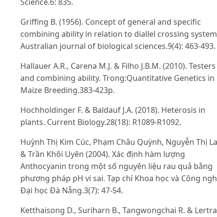
Science.6: 835.
Griffing B. (1956). Concept of general and specific
combining ability in relation to diallel crossing system
Australian journal of biological sciences.9(4): 463-493.
Hallauer A.R., Carena M.J. & Filho J.B.M. (2010). Testers
and combining ability. Trong:Quantitative Genetics in
Maize Breeding.383-423p.
Hochholdinger F. & Baldauf J.A. (2018). Heterosis in
plants. Current Biology.28(18): R1089-R1092.
Huỳnh Thị Kim Cúc, Phạm Châu Quỳnh, Nguyễn Thị L
& Trần Khôi Uyên (2004). Xác định hàm lượng
Anthocyanin trong một số nguyên liệu rau quả bằng
phương pháp pH vi sai. Tạp chí Khoa học và Công ngh
Đại học Đà Nẵng.3(7): 47-54.
Ketthaisong D., Suriharn B., Tangwongchai R. & Lertra