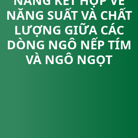
NĂNG KẾT HỢP VỀ
NĂNG SUẤT VÀ CHẤT
LƯỢNG GIỮA CÁC
DÒNG NGÔ NẾP TÍM
VÀ NGÔ NGỌT