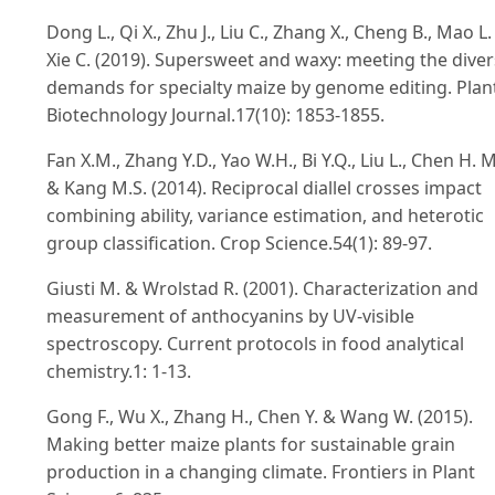
Dong L., Qi X., Zhu J., Liu C., Zhang X., Cheng B., Mao L.
Xie C. (2019). Supersweet and waxy: meeting the dive
demands for specialty maize by genome editing. Plan
Biotechnology Journal.17(10): 1853-1855.
Fan X.M., Zhang Y.D., Yao W.H., Bi Y.Q., Liu L., Chen H. M
& Kang M.S. (2014). Reciprocal diallel crosses impact
combining ability, variance estimation, and heterotic
group classification. Crop Science.54(1): 89-97.
Giusti M. & Wrolstad R. (2001). Characterization and
measurement of anthocyanins by UV-visible
spectroscopy. Current protocols in food analytical
chemistry.1: 1-13.
Gong F., Wu X., Zhang H., Chen Y. & Wang W. (2015).
Making better maize plants for sustainable grain
production in a changing climate. Frontiers in Plant