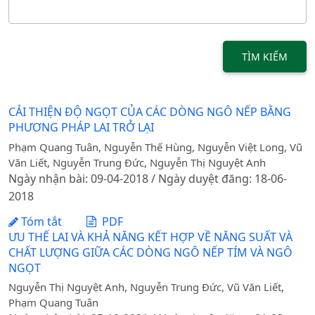
TÌM KIẾM
CẢI THIỆN ĐỘ NGỌT CỦA CÁC DÒNG NGÔ NẾP BẰNG
PHƯƠNG PHÁP LAI TRỞ LẠI
Phạm Quang Tuân, Nguyễn Thế Hùng, Nguyễn Việt Long, Vũ
Văn Liết, Nguyễn Trung Đức, Nguyễn Thị Nguyệt Anh
Ngày nhận bài: 09-04-2018 / Ngày duyệt đăng: 18-06-
2018
Tóm tắt
PDF
ƯU THẾ LAI VÀ KHẢ NĂNG KẾT HỢP VỀ NĂNG SUẤT VÀ
CHẤT LƯỢNG GIỮA CÁC DÒNG NGÔ NẾP TÍM VÀ NGÔ
NGỌT
Nguyễn Thị Nguyệt Anh, Nguyễn Trung Đức, Vũ Văn Liết,
Phạm Quang Tuân