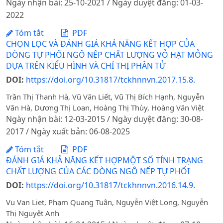
Ngày nhận bài: 25-10-2021 / Ngày duyệt đăng: 01-03-
2022
Tóm tắt
PDF
CHỌN LỌC VÀ ĐÁNH GIÁ KHẢ NĂNG KẾT HỢP CỦA
DÒNG TỰ PHỐI NGÔ NẾP CHẤT LƯỢNG VỎ HẠT MỎNG
DỰA TRÊN KIỂU HÌNH VÀ CHỈ THỊ PHÂN TỬ
DOI:
https://doi.org/10.31817/tckhnnvn.2017.15.8.
Trần Thị Thanh Hà, Vũ Văn Liết, Vũ Thị Bích Hạnh, Nguyễn
Văn Hà, Dương Thị Loan, Hoàng Thị Thùy, Hoàng Văn Việt
Ngày nhận bài: 12-03-2015 / Ngày duyệt đăng: 30-08-
2017 / Ngày xuất bản: 06-08-2025
Tóm tắt
PDF
ĐÁNH GIÁ KHẢ NĂNG KẾT HỢPMỘT SỐ TÍNH TRẠNG
CHẤT LƯỢNG CỦA CÁC DÒNG NGÔ NẾP TỰ PHỐI
DOI:
https://doi.org/10.31817/tckhnnvn.2016.14.9.
Vu Van Liet, Phạm Quang Tuân, Nguyễn Việt Long, Nguyễn
Thị Nguyệt Anh