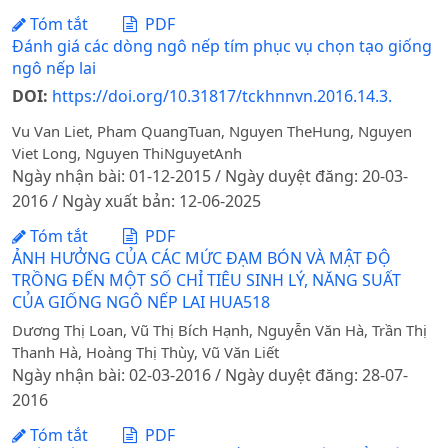
Tóm tắt
PDF
Đánh giá các dòng ngô nếp tím phục vụ chọn tạo giống
ngô nếp lai
DOI:
https://doi.org/10.31817/tckhnnvn.2016.14.3.
Vu Van Liet, Pham QuangTuan, Nguyen TheHung, Nguyen
Viet Long, Nguyen ThiNguyetAnh
Ngày nhận bài: 01-12-2015 / Ngày duyệt đăng: 20-03-
2016 / Ngày xuất bản: 12-06-2025
Tóm tắt
PDF
ẢNH HƯỞNG CỦA CÁC MỨC ĐẠM BÓN VÀ MẬT ĐỘ
TRỒNG ĐẾN MỘT SỐ CHỈ TIÊU SINH LÝ, NĂNG SUẤT
CỦA GIỐNG NGÔ NẾP LAI HUA518
Dương Thị Loan, Vũ Thị Bích Hạnh, Nguyễn Văn Hà, Trần Thị
Thanh Hà, Hoàng Thị Thùy, Vũ Văn Liết
Ngày nhận bài: 02-03-2016 / Ngày duyệt đăng: 28-07-
2016
Tóm tắt
PDF