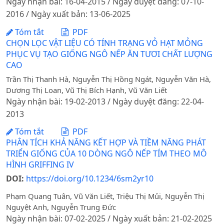
Ngày nhận bài: 16-04-2015 / Ngày duyệt đăng: 07-10-
2016 / Ngày xuất bản: 13-06-2025
Tóm tắt
PDF
CHỌN LỌC VẬT LIỆU CÓ TÍNH TRẠNG VỎ HẠT MỎNG
PHỤC VỤ TẠO GIỐNG NGÔ NẾP ĂN TƯƠI CHẤT LƯỢNG
CAO
Trần Thị Thanh Hà, Nguyễn Thị Hồng Ngát, Nguyễn Văn Hà,
Dương Thị Loan, Vũ Thị Bích Hạnh, Vũ Văn Liết
Ngày nhận bài: 19-02-2013 / Ngày duyệt đăng: 22-04-
2013
Tóm tắt
PDF
PHÂN TÍCH KHẢ NĂNG KẾT HỢP VÀ TIỀM NĂNG PHÁT
TRIỂN GIỐNG CỦA 10 DÒNG NGÔ NẾP TÍM THEO MÔ
HÌNH GRIFFING IV
DOI:
https://doi.org/10.1234/6sm2yr10
Phạm Quang Tuân, Vũ Văn Liết, Triệu Thị Mủi, Nguyễn Thị
Nguyệt Anh, Nguyễn Trung Đức
Ngày nhận bài: 07-02-2025 / Ngày xuất bản: 21-02-2025