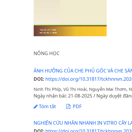
NÔNG HỌC
ẢNH HƯỞNG CỦA CHE PHỦ GỐC VÀ CHE SÁNG 
DOI:
https://doi.org/10.31817/tckhnnvn.202
Ninh Thị Phíp, Vũ Thị Hoài, Nguyễn Mai Thơm,
Ngày nhận bài: 21-08-2025 / Ngày duyệt đăn
Tóm tắt
PDF
NGHIÊN CỨU NHÂN NHANH IN VITRO CÂY LAN 
DOI:
https://doi.org/10.31817/tckhnnvn.202