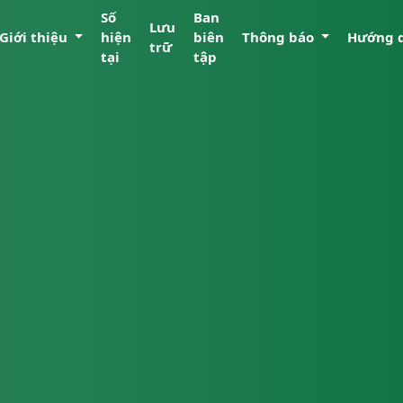
Số
Ban
Lưu
Giới thiệu
hiện
biên
Thông báo
Hướng 
trữ
tại
tập