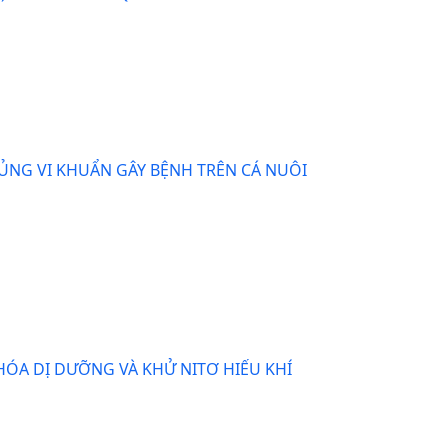
CHỦNG VI KHUẨN GÂY BỆNH TRÊN CÁ NUÔI
 HÓA DỊ DƯỠNG VÀ KHỬ NITƠ HIẾU KHÍ