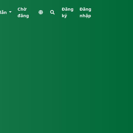
Chờ
Đăng
Đăng
dẫn
đăng
ký
nhập