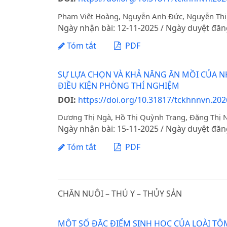
Phạm Việt Hoàng, Nguyễn Anh Đức, Nguyễn Thị 
Ngày nhận bài: 12-11-2025 / Ngày duyệt đăn
Tóm tắt
PDF
SỰ LỰA CHỌN VÀ KHẢ NĂNG ĂN MỒI CỦA NHỆ
ĐIỀU KIỆN PHÒNG THÍ NGHIỆM
DOI:
https://doi.org/10.31817/tckhnnvn.202
Dương Thị Ngà, Hồ Thị Quỳnh Trang, Đặng Thị 
Ngày nhận bài: 15-11-2025 / Ngày duyệt đăn
Tóm tắt
PDF
CHĂN NUÔI – THÚ Y – THỦY SẢN
MỘT SỐ ĐẶC ĐIỂM SINH HỌC CỦA LOÀI TÔM 