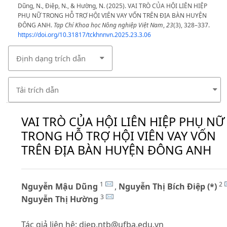
Dũng, N., Điệp, N., & Hường, N. (2025). VAI TRÒ CỦA HỘI LIÊN HIỆP
PHỤ NỮ TRONG HỖ TRỢ HỘI VIÊN VAY VỐN TRÊN ĐỊA BÀN HUYỆN
ĐÔNG ANH.
Tạp Chí Khoa học Nông nghiệp Việt Nam
,
23
(3), 328–337.
https://doi.org/10.31817/tckhnnvn.2025.23.3.06
Định dạng trích dẫn
Tải trích dẫn
VAI TRÒ CỦA HỘI LIÊN HIỆP PHỤ NỮ
TRONG HỖ TRỢ HỘI VIÊN VAY VỐN
TRÊN ĐỊA BÀN HUYỆN ĐÔNG ANH
1
2
Nguyễn Mậu Dũng
,
Nguyễn Thị Bích Điệp (*)
3
Nguyễn Thị Hường
Tác giả liên hệ:
diep.ntb@ufba.edu.vn