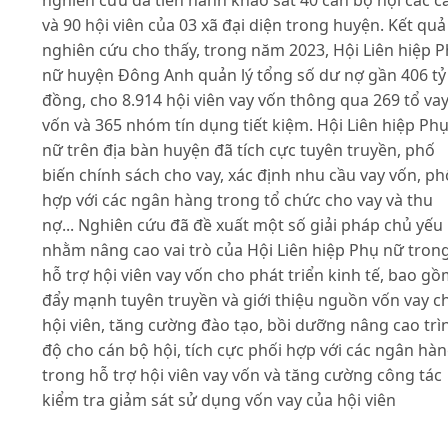
nghiên cứu đã tiến hành khảo sát 40 cán bộ hội các c
và 90 hội viên của 03 xã đại diện trong huyện. Kết quả
nghiên cứu cho thấy, trong năm 2023, Hội Liên hiệp 
nữ huyện Đông Anh quản lý tổng số dư nợ gần 406 tỷ
đồng, cho 8.914 hội viên vay vốn thông qua 269 tổ va
vốn và 365 nhóm tín dụng tiết kiệm. Hội Liên hiệp Ph
nữ trên địa bàn huyện đã tích cực tuyên truyền, phố
biến chính sách cho vay, xác định nhu cầu vay vốn, ph
hợp với các ngân hàng trong tổ chức cho vay và thu
nợ... Nghiên cứu đã đề xuất một số giải pháp chủ yếu
nhằm nâng cao vai trò của Hội Liên hiệp Phụ nữ tron
hỗ trợ hội viên vay vốn cho phát triển kinh tế, bao g
đẩy mạnh tuyên truyền và giới thiệu nguồn vốn vay c
hội viên, tăng cường đào tạo, bồi dưỡng nâng cao trì
độ cho cán bộ hội, tích cực phối hợp với các ngân hà
trong hỗ trợ hội viên vay vốn và tăng cường công tác
kiểm tra giảm sát sử dụng vốn vay của hội viên