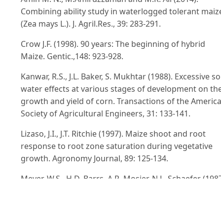
Combining ability study in waterlogged tolerant maiz
(Zea mays L.). J. Agril.Res., 39: 283-291.
Crow J.F. (1998). 90 years: The beginning of hybrid
Maize. Gentic.,148: 923-928.
Kanwar, R.S., J.L. Baker, S. Mukhtar (1988). Excessive soi
water effects at various stages of development on th
growth and yield of corn. Transactions of the Americ
Society of Agricultural Engineers, 31: 133-141.
Lizaso, J.I., J.T. Ritchie (1997). Maize shoot and root
response to root zone saturation during vegetative
growth. Agronomy Journal, 89: 125-134.
Meyer, W.S., H.D. Barrs, A.R. Mosier, N.L. Schaefer (1987
Response of maize to three short-term periods of
waterlogging at high and low nitrogen levels on
undisturbed and repacked soil. Irrigation Science, 8: