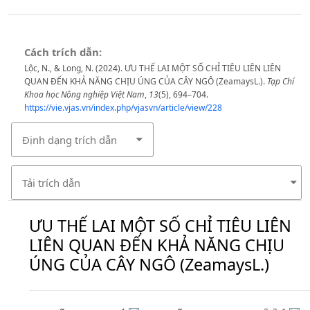
Cách trích dẫn:
Lộc, N., & Long, N. (2024). ƯU THẾ LAI MỘT SỐ CHỈ TIÊU LIÊN LIÊN
QUAN ĐẾN KHẢ NĂNG CHỊU ÚNG CỦA CÂY NGÔ (ZeamaysL.).
Tạp Chí
Khoa học Nông nghiệp Việt Nam
,
13
(5), 694–704.
https://vie.vjas.vn/index.php/vjasvn/article/view/228
Định dạng trích dẫn
Tải trích dẫn
ƯU THẾ LAI MỘT SỐ CHỈ TIÊU LIÊN
LIÊN QUAN ĐẾN KHẢ NĂNG CHỊU
ÚNG CỦA CÂY NGÔ (ZeamaysL.)