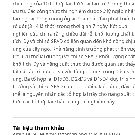
chịu úng của 10 tổ hợp lai được lai tạo từ 7 dòng thu
ưu tú. Các công thức thí nghiệm được xử lý ngập nhâ
tạo ngoài đồng ruộng ởgiai đoạn bắt đầu phát triển 
rễ đốt (3 - 4 lá thật) trong thời gian 7 ngày. Kết quả
nghiên cứu chỉ ra rằng chiều dài rễ, khối lượng chất 
tích lũy và chỉ số SPAD có liên quan đến khả năng chị
úng của cây ngô. Khả năng sinh trưởng phát triển vư
trội (ưu thế lai dương) về chỉ số SPAD, khối lượng chất
khô tích lũy và năng suất thực thu được quan sát thấy
tất cả các tổ hợp lai so với dòng bố mẹ trong điều kiệ
úng. Ba tổ hợp lai D1xD3, D2xD5 và D1xD4 duy trì sin
trưởng và chỉ số SPAD cao trong điều kiện úng, đây c
thể là nguyên nhân các tổ hợp lai này cho năng suất 
hơn các tổ hợp lai khác trong thí nghiệm này.
Tài liệu tham khảo
Amin M. N., M.Amiruzzaman and M.R. Ali (2014).