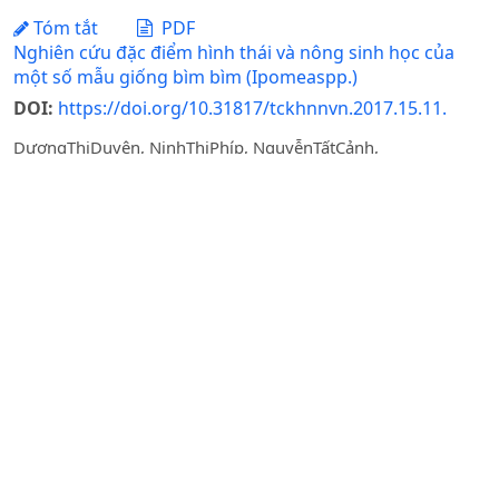
Tóm tắt
PDF
Nghiên cứu đặc điểm hình thái và nông sinh học của
một số mẫu giống bìm bìm (Ipomeaspp.)
DOI:
https://doi.org/10.31817/tckhnnvn.2017.15.11.
DươngThịDuyên, NinhThịPhíp, NguyễnTấtCảnh,
BùiThếKhuynh
Ngày nhận bài: 26-05-2017 / Ngày duyệt đăng: 10-12-
2017 / Ngày xuất bản: 12-06-2025
Tóm tắt
PDF
HIỆN TRẠNGSỬ DỤNG VÀ HOẠTTÍNH SINH
HỌCCỦATHẢODƯỢCDÙNG NUÔI LỢN Ở MIỀN BẮC VIỆT
NAM
Nguyễn Công Oánh, ĐoànThị Thuý Ái, Cù Thị Thiên Thu
Ngày nhận bài: 17-04-2023 / Ngày duyệt đăng: 29-08-
2023
Tóm tắt
PDF
VI KHUẨN Bacillussp. NỘI SINH PHÂN LẬP TỪ CỎ MẦN