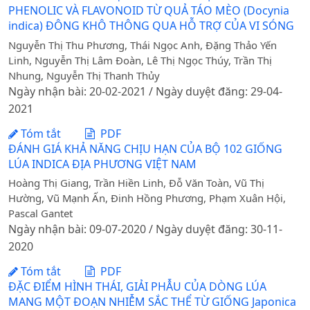
PHENOLIC VÀ FLAVONOID TỪ QUẢ TÁO MÈO (Docynia
indica) ĐÔNG KHÔ THÔNG QUA HỖ TRỢ CỦA VI SÓNG
Nguyễn Thị Thu Phương, Thái Ngọc Anh, Đặng Thảo Yến
Linh, Nguyễn Thị Lâm Đoàn, Lê Thị Ngọc Thúy, Trần Thị
Nhung, Nguyễn Thị Thanh Thủy
Ngày nhận bài: 20-02-2021 / Ngày duyệt đăng: 29-04-
2021
Tóm tắt
PDF
ĐÁNH GIÁ KHẢ NĂNG CHỊU HẠN CỦA BỘ 102 GIỐNG
LÚA INDICA ĐỊA PHƯƠNG VIỆT NAM
Hoàng Thị Giang, Trần Hiền Linh, Đỗ Văn Toàn, Vũ Thị
Hường, Vũ Mạnh Ấn, Đinh Hồng Phương, Phạm Xuân Hội,
Pascal Gantet
Ngày nhận bài: 09-07-2020 / Ngày duyệt đăng: 30-11-
2020
Tóm tắt
PDF
ĐẶC ĐIỂM HÌNH THÁI, GIẢI PHẪU CỦA DÒNG LÚA
MANG MỘT ĐOẠN NHIỄM SẮC THỂ TỪ GIỐNG Japonica