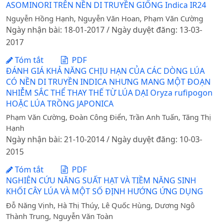
ASOMINORI TRÊN NỀN DI TRUYỀN GIỐNG Indica IR24
Nguyễn Hồng Hạnh, Nguyễn Văn Hoan, Phạm Văn Cường
Ngày nhận bài: 18-01-2017 / Ngày duyệt đăng: 13-03-
2017
Tóm tắt
PDF
ĐÁNH GIÁ KHẢ NĂNG CHỊU HẠN CỦA CÁC DÒNG LÚA
CÓ NỀN DI TRUYỀN INDICA NHƯNG MANG MỘT ĐOẠN
NHIỄM SẮC THỂ THAY THẾ TỪ LÚA DẠI Oryza rufipogon
HOẶC LÚA TRỒNG JAPONICA
Phạm Văn Cường, Đoàn Công Điển, Trần Anh Tuấn, Tăng Thị
Hạnh
Ngày nhận bài: 21-10-2014 / Ngày duyệt đăng: 10-03-
2015
Tóm tắt
PDF
NGHIÊN CỨU NĂNG SUẤT HẠT VÀ TIỀM NĂNG SINH
KHỐI CÂY LÚA VÀ MỘT SỐ ĐỊNH HƯỚNG ỨNG DỤNG
Đỗ Năng Vịnh, Hà Thị Thúy, Lê Quốc Hùng, Dương Ngô
Thành Trung, Nguyễn Văn Toàn