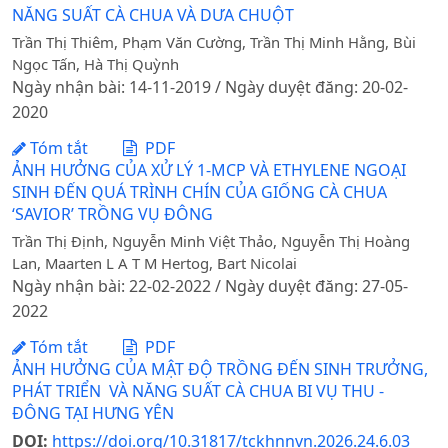
NĂNG SUẤT CÀ CHUA VÀ DƯA CHUỘT
Trần Thị Thiêm, Phạm Văn Cường, Trần Thị Minh Hằng, Bùi
Ngọc Tấn, Hà Thị Quỳnh
Ngày nhận bài: 14-11-2019 / Ngày duyệt đăng: 20-02-
2020
Tóm tắt
PDF
ẢNH HƯỞNG CỦA XỬ LÝ 1-MCP VÀ ETHYLENE NGOẠI
SINH ĐẾN QUÁ TRÌNH CHÍN CỦA GIỐNG CÀ CHUA
‘SAVIOR’ TRỒNG VỤ ĐÔNG
Trần Thị Định, Nguyễn Minh Việt Thảo, Nguyễn Thị Hoàng
Lan, Maarten L A T M Hertog, Bart Nicolai
Ngày nhận bài: 22-02-2022 / Ngày duyệt đăng: 27-05-
2022
Tóm tắt
PDF
ẢNH HƯỞNG CỦA MẬT ĐỘ TRỒNG ĐẾN SINH TRƯỞNG,
PHÁT TRIỂN VÀ NĂNG SUẤT CÀ CHUA BI VỤ THU -
ĐÔNG TẠI HƯNG YÊN
DOI:
https://doi.org/10.31817/tckhnnvn.2026.24.6.03