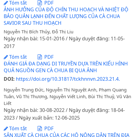
Tóm tắt
PDF
ẢNH HƯỞNG CỦA ĐỘ CHÍN THU HOẠCH VÀ NHIỆT ĐỘ
BẢO QUẢN LẠNH ĐẾN CHẤT LƯỢNG CỦA CÀ CHUA
SAVIOR SAU THU HOẠCH
Nguyễn Thị Bích Thủy, Đỗ Thị Lịu
Ngày nhận bài: 15-01-2016 / Ngày duyệt đăng: 11-05-
2017
Tóm tắt
PDF
ĐÁNH GIÁ ĐA DẠNG DI TRUYỀN DỰA TRÊN KIỂU HÌNH
QUẢ NGUỒN GEN CÀ CHUA BI QUA ẢNH
DOI:
https://doi.org/10.31817/tckhnnvn.2023.21.4.
Nguyễn Trung Đức, Nguyễn Thị Nguyệt Anh, Phạm Quang
Tuân, Vũ Thị Thương, Nguyễn Viết Linh, Bùi Thị Thuỷ, Vũ Văn
Liết
Ngày nhận bài: 30-08-2022 / Ngày duyệt đăng: 18-04-
2023 / Ngày xuất bản: 12-06-2025
Tóm tắt
PDF
SẢN XUẤT CÀ CHUA CỦA CÁC HỘ NÔNG DÂN TRÊN ĐỊA