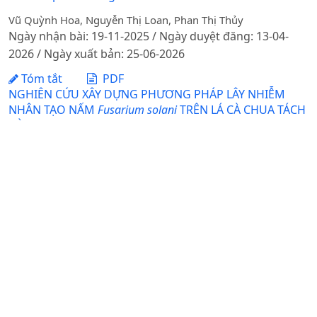
Vũ Quỳnh Hoa, Nguyễn Thị Loan, Phan Thị Thủy
Ngày nhận bài: 19-11-2025 / Ngày duyệt đăng: 13-04-
2026 / Ngày xuất bản: 25-06-2026
Tóm tắt
PDF
NGHIÊN CỨU XÂY DỰNG PHƯƠNG PHÁP LÂY NHIỄM
NHÂN TẠO NẤM
Fusarium solani
TRÊN LÁ CÀ CHUA TÁCH
RỜI
DOI:
https://doi.org/10.31817/tckhnnvn.2026.24.6.08
Vũ Hiền Anh, Nguyễn Xuân Cảnh, Đặng Thị Thanh Tâm
Ngày nhận bài: 23-10-2025 / Ngày duyệt đăng: 05-05-
2026 / Ngày xuất bản: 25-06-2026
Tóm tắt
PDF
NGHIÊN CỨU BỆNH LỞ CỔ RỄ (Rhizoctonia solaniKühn)
GÂY HẠI MỘT SỐ CÂY TRỒNG CẠN VÙNG HÀ NỘI, NĂM
2011–2012
DOI:
https://doi.org/10.31817/tckhnnvn.2013.11.4.