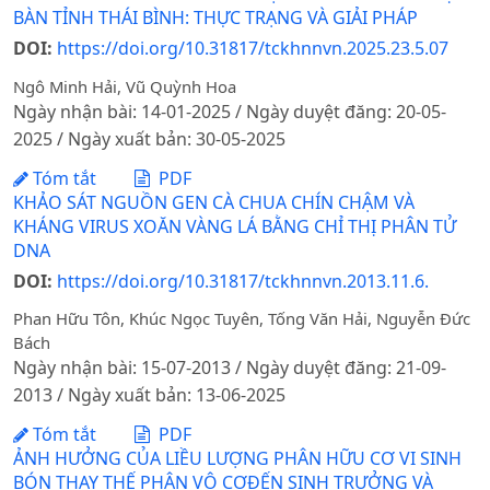
BÀN TỈNH THÁI BÌNH: THỰC TRẠNG VÀ GIẢI PHÁP
DOI:
https://doi.org/10.31817/tckhnnvn.2025.23.5.07
Ngô Minh Hải, Vũ Quỳnh Hoa
Ngày nhận bài: 14-01-2025 / Ngày duyệt đăng: 20-05-
2025 / Ngày xuất bản: 30-05-2025
Tóm tắt
PDF
KHẢO SÁT NGUỒN GEN CÀ CHUA CHÍN CHẬM VÀ
KHÁNG VIRUS XOĂN VÀNG LÁ BẰNG CHỈ THỊ PHÂN TỬ
DNA
DOI:
https://doi.org/10.31817/tckhnnvn.2013.11.6.
Phan Hữu Tôn, Khúc Ngọc Tuyên, Tống Văn Hải, Nguyễn Đức
Bách
Ngày nhận bài: 15-07-2013 / Ngày duyệt đăng: 21-09-
2013 / Ngày xuất bản: 13-06-2025
Tóm tắt
PDF
ẢNH HƯỞNG CỦA LIỀU LƯỢNG PHÂN HỮU CƠ VI SINH
BÓN THAY THẾ PHÂN VÔ CƠĐẾN SINH TRƯỞNG VÀ