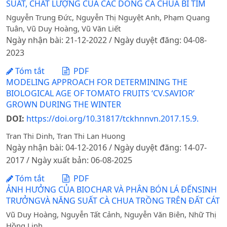
SUẤT, CHẤT LƯỢNG CỦA CÁC DÒNG CÀ CHUA BI TÍM
Nguyễn Trung Đức, Nguyễn Thị Nguyệt Anh, Phạm Quang
Tuân, Vũ Duy Hoàng, Vũ Văn Liết
Ngày nhận bài: 21-12-2022 / Ngày duyệt đăng: 04-08-
2023
Tóm tắt
PDF
MODELING APPROACH FOR DETERMINING THE
BIOLOGICAL AGE OF TOMATO FRUITS ‘CV.SAVIOR’
GROWN DURING THE WINTER
DOI:
https://doi.org/10.31817/tckhnnvn.2017.15.9.
Tran Thi Dinh, Tran Thi Lan Huong
Ngày nhận bài: 04-12-2016 / Ngày duyệt đăng: 14-07-
2017 / Ngày xuất bản: 06-08-2025
Tóm tắt
PDF
ẢNH HƯỞNG CỦA BIOCHAR VÀ PHÂN BÓN LÁ ĐẾNSINH
TRƯỞNGVÀ NĂNG SUẤT CÀ CHUA TRỒNG TRÊN ĐẤT CÁT
Vũ Duy Hoàng, Nguyễn Tất Cảnh, Nguyễn Văn Biên, Nhữ Thị
Hồng Linh