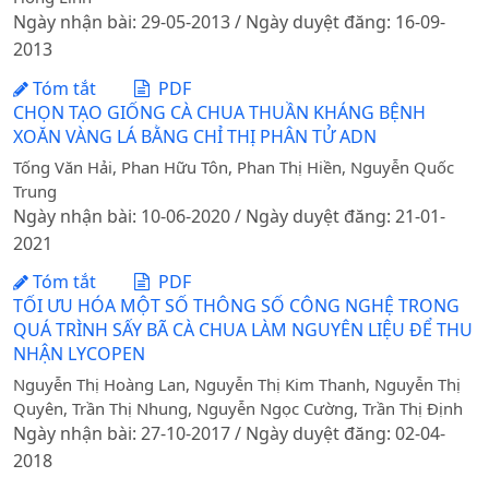
Ngày nhận bài: 29-05-2013 / Ngày duyệt đăng: 16-09-
2013
Tóm tắt
PDF
CHỌN TẠO GIỐNG CÀ CHUA THUẦN KHÁNG BỆNH
XOĂN VÀNG LÁ BẰNG CHỈ THỊ PHÂN TỬ ADN
Tống Văn Hải, Phan Hữu Tôn, Phan Thị Hiền, Nguyễn Quốc
Trung
Ngày nhận bài: 10-06-2020 / Ngày duyệt đăng: 21-01-
2021
Tóm tắt
PDF
TỐI ƯU HÓA MỘT SỐ THÔNG SỐ CÔNG NGHỆ TRONG
QUÁ TRÌNH SẤY BÃ CÀ CHUA LÀM NGUYÊN LIỆU ĐỂ THU
NHẬN LYCOPEN
Nguyễn Thị Hoàng Lan, Nguyễn Thị Kim Thanh, Nguyễn Thị
Quyên, Trần Thị Nhung, Nguyễn Ngọc Cường, Trần Thị Định
Ngày nhận bài: 27-10-2017 / Ngày duyệt đăng: 02-04-
2018