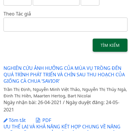
Theo Tác giả
TÌM KIẾM
NGHIÊN CỨU ẢNH HƯỞNG CỦA MÙA VỤ TRỒNG ĐẾN
QUÁ TRÌNH PHÁT TRIỂN VÀ CHÍN SAU THU HOẠCH CỦA
GIỐNG CÀ CHUA ‘SAVIOR’
Trần Thị Định, Nguyễn Minh Việt Thảo, Nguyễn Thị Thúy Ngà,
Đinh Thị Hiền, Maarten Hertog, Bart Nicolai
Ngày nhận bài: 26-04-2021 / Ngày duyệt đăng: 24-05-
2021
Tóm tắt
PDF
ƯU THẾ LAI VÀ KHẢ NĂNG KẾT HỢP CHUNG VỀ NĂNG