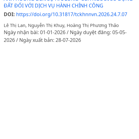
ĐẤT ĐỐI VỚI DỊCH VỤ HÀNH CHÍNH CÔNG
DOI:
https://doi.org/10.31817/tckhnnvn.2026.24.7.07
Lê Thị Lan, Nguyễn Thị Khuy, Hoàng Thị Phương Thảo
Ngày nhận bài: 01-01-2026 / Ngày duyệt đăng: 05-05-
2026 / Ngày xuất bản: 28-07-2026
Tóm tắt
PDF
KINH TẾ XÃ HỘI VÀ PHÁT TRIỂN NÔNG THÔN
CÁC YẾU TỐ ẢNH HƯỞNG ĐẾN Ý ĐỊNH MUA THỰC
PHẨM CÓ NGUỒN GỐC TỪ CÔN TRÙNG CỦA NGƯỜI
TIÊU DÙNG TẠI THÀNH PHỐ HÀ NỘI
DOI:
https://doi.org/10.31817/tckhnnvn.2026.24.7.08
Ngô Minh Hải
Ngày nhận bài: 30-01-2026 / Ngày duyệt đăng: 04-05-