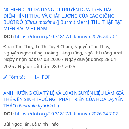
NGHIÊN CỨU ĐA DẠNG DI TRUYỀN DỰA TRÊN ĐẶC
ĐIỂM HÌNH THÁI VÀ CHẤT LƯỢNG CỦA CÁC GIỐNG
BƯỞI ĐỎ [
Citrus maxima
(J.Burm.) Merr.] THU THẬP TẠI
MIỀN BẮC VIỆT NAM
DOI:
https://doi.org/10.31817/tckhnnvn.2026.24.7.01
Đoàn Thu Thủy, Lê Thị Tuyết Châm, Nguyễn Thu Thủy,
Nguyễn Ngọc Dũng, Hoàng Đăng Dũng, Ngô Thị Hồng Tươi
Ngày nhận bài: 07-03-2026 / Ngày duyệt đăng: 28-04-
2026 / Ngày xuất bản: 28-07-2026
Tóm tắt
PDF
ẢNH HƯỞNG CỦA TỶ LỆ VÀ LOẠI NGUYÊN LIỆU LÀM GIÁ
THỂ ĐẾN SINH TRƯỞNG, PHÁT TRIỂN CỦA HOA DẠ YẾN
THẢO (
Pentunia hybrida
L.)
DOI:
https://doi.org/10.31817/tckhnnvn.2026.24.7.02
Bùi Ngọc Tấn, Lê Minh Thảo