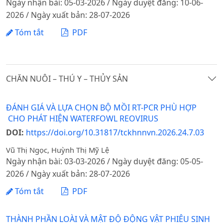
Ngày nhận bài: 05-03-2026 / Ngày duyệt đăng: 10-06-
2026 / Ngày xuất bản: 28-07-2026
Tóm tắt
PDF
CHĂN NUÔI – THÚ Y – THỦY SẢN
ĐÁNH GIÁ VÀ LỰA CHỌN BỘ MỒI RT-PCR PHÙ HỢP
CHO PHÁT HIỆN WATERFOWL REOVIRUS
DOI:
https://doi.org/10.31817/tckhnnvn.2026.24.7.03
Vũ Thị Ngọc, Huỳnh Thị Mỹ Lệ
Ngày nhận bài: 03-03-2026 / Ngày duyệt đăng: 05-05-
2026 / Ngày xuất bản: 28-07-2026
Tóm tắt
PDF
THÀNH PHẦN LOÀI VÀ MẬT ĐỘ ĐỘNG VẬT PHIÊU SINH