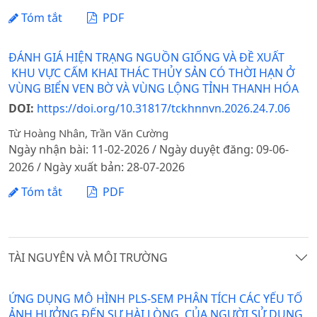
Tóm tắt
PDF
ĐÁNH GIÁ HIỆN TRẠNG NGUỒN GIỐNG VÀ ĐỀ XUẤT
KHU VỰC CẤM KHAI THÁC THỦY SẢN CÓ THỜI HẠN Ở
VÙNG BIỂN VEN BỜ VÀ VÙNG LỘNG TỈNH THANH HÓA
DOI:
https://doi.org/10.31817/tckhnnvn.2026.24.7.06
Từ Hoàng Nhân, Trần Văn Cường
Ngày nhận bài: 11-02-2026 / Ngày duyệt đăng: 09-06-
2026 / Ngày xuất bản: 28-07-2026
Tóm tắt
PDF
TÀI NGUYÊN VÀ MÔI TRƯỜNG
ỨNG DỤNG MÔ HÌNH PLS-SEM PHÂN TÍCH CÁC YẾU TỐ
ẢNH HƯỞNG ĐẾN SỰ HÀI LÒNG CỦA NGƯỜI SỬ DỤNG