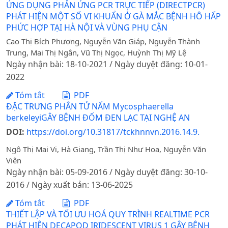
ỨNG DỤNG PHẢN ỨNG PCR TRỰC TIẾP (DIRECTPCR)
PHÁT HIỆN MỘT SỐ VI KHUẨN Ở GÀ MẮC BỆNH HÔ HẤP
PHỨC HỢP TẠI HÀ NỘI VÀ VÙNG PHỤ CẬN
Cao Thị Bích Phượng, Nguyễn Văn Giáp, Nguyễn Thành
Trung, Mai Thị Ngân, Vũ Thị Ngọc, Huỳnh Thị Mỹ Lệ
Ngày nhận bài: 18-10-2021 / Ngày duyệt đăng: 10-01-
2022
Tóm tắt
PDF
ĐẶC TRƯNG PHÂN TỬ NẤM Mycosphaerella
berkeleyiGÂY BỆNH ĐỐM ĐEN LẠC TẠI NGHỆ AN
DOI:
https://doi.org/10.31817/tckhnnvn.2016.14.9.
Ngô Thị Mai Vi, Hà Giang, Trần Thị Như Hoa, Nguyễn Văn
Viên
Ngày nhận bài: 05-09-2016 / Ngày duyệt đăng: 30-10-
2016 / Ngày xuất bản: 13-06-2025
Tóm tắt
PDF
THIẾT LẬP VÀ TỐI ƯU HOÁ QUY TRÌNH REALTIME PCR
PHÁT HIỆN DECAPOD IRIDESCENT VIRUS 1 GÂY BỆNH