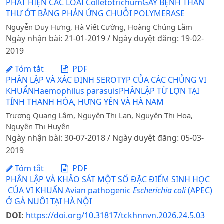
PHÁT HIỆN CÁC LOÀI ColletotrichumGÂY BỆNH THÁN
THƯ ỚT BẰNG PHẢN ỨNG CHUỖI POLYMERASE
Nguyễn Duy Hưng, Hà Viết Cường, Hoàng Chúng Lằm
Ngày nhận bài: 21-01-2019 / Ngày duyệt đăng: 19-02-
2019
Tóm tắt
PDF
PHÂN LẬP VÀ XÁC ĐỊNH SEROTYP CỦA CÁC CHỦNG VI
KHUẨNHaemophilus parasuisPHÂNLẬP TỪ LỢN TẠI
TỈNH THANH HÓA, HƯNG YÊN VÀ HÀ NAM
Trương Quang Lâm, Nguyễn Thị Lan, Nguyễn Thị Hoa,
Nguyễn Thị Huyên
Ngày nhận bài: 30-07-2018 / Ngày duyệt đăng: 05-03-
2019
Tóm tắt
PDF
PHÂN LẬP VÀ KHẢO SÁT MỘT SỐ ĐẶC ĐIỂM SINH HỌC
CỦA VI KHUẨN Avian pathogenic
Escherichia coli
(APEC)
Ở GÀ NUÔI TẠI HÀ NỘI
DOI:
https://doi.org/10.31817/tckhnnvn.2026.24.5.03