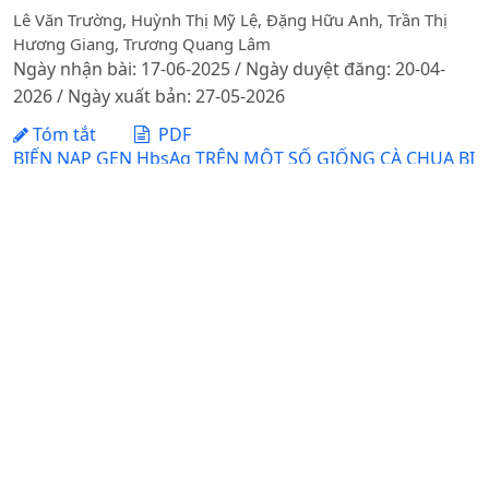
Lê Văn Trường, Huỳnh Thị Mỹ Lệ, Đặng Hữu Anh, Trần Thị
Hương Giang, Trương Quang Lâm
Ngày nhận bài: 17-06-2025 / Ngày duyệt đăng: 20-04-
2026 / Ngày xuất bản: 27-05-2026
Tóm tắt
PDF
BIẾN NẠP GEN HbsAg TRÊN MỘT SỐ GIỐNG CÀ CHUA BI
(Lycopersicon esculentum Mill.)
DOI:
https://doi.org/10.31817/tckhnnvn.2014.12.7.
Nguyễn Thị Phương Nam, Trần Thị Ngọc Hà, Lê Hoàn Hảo, Lê
Tấn Đức, Phạm Đức Trí, Phan Tường Lộc, Nguyễn Hữu Tâm,
Bùi Minh Trí, Nguyễn Hữu Hồ
Ngày nhận bài: 27-07-2014 / Ngày duyệt đăng: 24-09-
2014 / Ngày xuất bản: 06-08-2025
Tóm tắt
PDF
XÁC ĐỊNH TỶ LỆ NHIỄM VI KHUẨN Mycoplasma
hyorhinisỞ LỢNNUÔI TẠI TỈNH HƯNG YÊN
Trương Quang Lâm, Nguyễn Thị Thu Hương, Nguyễn Thị Lan,