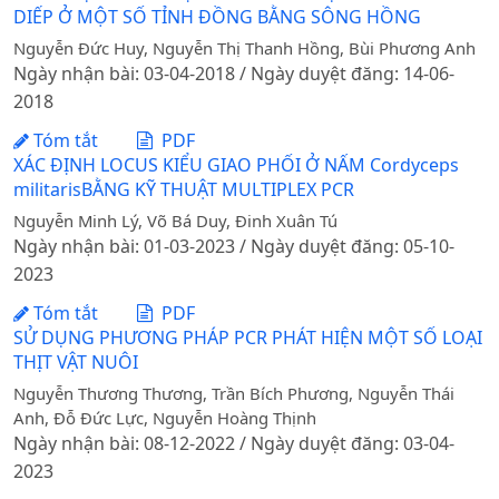
DIẾP Ở MỘT SỐ TỈNH ĐỒNG BẰNG SÔNG HỒNG
Nguyễn Đức Huy, Nguyễn Thị Thanh Hồng, Bùi Phương Anh
Ngày nhận bài: 03-04-2018 / Ngày duyệt đăng: 14-06-
2018
Tóm tắt
PDF
XÁC ĐỊNH LOCUS KIỂU GIAO PHỐI Ở NẤM Cordyceps
militarisBẰNG KỸ THUẬT MULTIPLEX PCR
Nguyễn Minh Lý, Võ Bá Duy, Đinh Xuân Tú
Ngày nhận bài: 01-03-2023 / Ngày duyệt đăng: 05-10-
2023
Tóm tắt
PDF
SỬ DỤNG PHƯƠNG PHÁP PCR PHÁT HIỆN MỘT SỐ LOẠI
THỊT VẬT NUÔI
Nguyễn Thương Thương, Trần Bích Phương, Nguyễn Thái
Anh, Đỗ Đức Lực, Nguyễn Hoàng Thịnh
Ngày nhận bài: 08-12-2022 / Ngày duyệt đăng: 03-04-
2023