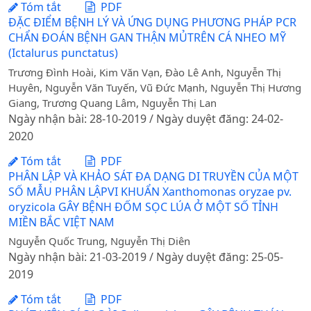
Tóm tắt
PDF
ĐẶC ĐIỂM BỆNH LÝ VÀ ỨNG DỤNG PHƯƠNG PHÁP PCR
CHẨN ĐOÁN BỆNH GAN THẬN MỦTRÊN CÁ NHEO MỸ
(Ictalurus punctatus)
Trương Đình Hoài, Kim Văn Vạn, Đào Lê Anh, Nguyễn Thị
Huyên, Nguyễn Văn Tuyến, Vũ Đức Mạnh, Nguyễn Thị Hương
Giang, Trương Quang Lâm, Nguyễn Thị Lan
Ngày nhận bài: 28-10-2019 / Ngày duyệt đăng: 24-02-
2020
Tóm tắt
PDF
PHÂN LẬP VÀ KHẢO SÁT ĐA DẠNG DI TRUYỀN CỦA MỘT
SỐ MẪU PHÂN LẬPVI KHUẨN Xanthomonas oryzae pv.
oryzicola GÂY BỆNH ĐỐM SỌC LÚA Ở MỘT SỐ TỈNH
MIỀN BẮC VIỆT NAM
Nguyễn Quốc Trung, Nguyễn Thị Diên
Ngày nhận bài: 21-03-2019 / Ngày duyệt đăng: 25-05-
2019
Tóm tắt
PDF