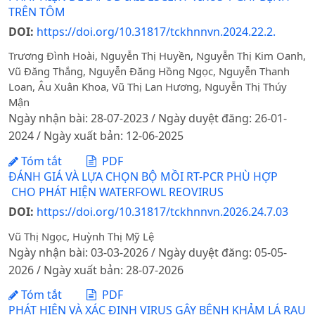
TRÊN TÔM
DOI:
https://doi.org/10.31817/tckhnnvn.2024.22.2.
Trương Đình Hoài, Nguyễn Thị Huyền, Nguyễn Thị Kim Oanh,
Vũ Đăng Thắng, Nguyễn Đăng Hồng Ngọc, Nguyễn Thanh
Loan, Âu Xuân Khoa, Vũ Thị Lan Hương, Nguyễn Thị Thúy
Mận
Ngày nhận bài: 28-07-2023 / Ngày duyệt đăng: 26-01-
2024 / Ngày xuất bản: 12-06-2025
Tóm tắt
PDF
ĐÁNH GIÁ VÀ LỰA CHỌN BỘ MỒI RT-PCR PHÙ HỢP
CHO PHÁT HIỆN WATERFOWL REOVIRUS
DOI:
https://doi.org/10.31817/tckhnnvn.2026.24.7.03
Vũ Thị Ngọc, Huỳnh Thị Mỹ Lệ
Ngày nhận bài: 03-03-2026 / Ngày duyệt đăng: 05-05-
2026 / Ngày xuất bản: 28-07-2026
Tóm tắt
PDF
PHÁT HIỆN VÀ XÁC ĐỊNH VIRUS GÂY BỆNH KHẢM LÁ RAU